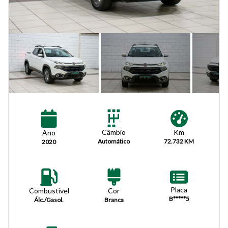
Km
Câmbio
Ano
72.732 KM
Automático
2020
Placa
Combustível
Cor
B*****5
Álc./Gasol.
Branca