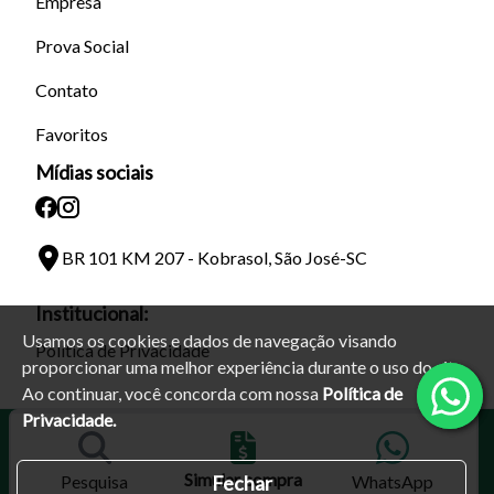
Empresa
Prova Social
Contato
Favoritos
Mídias sociais
BR 101 KM 207 - Kobrasol, São José-SC
Institucional:
Usamos os cookies e dados de navegação visando
Política de Privacidade
proporcionar uma melhor experiência durante o uso do site.
Ao continuar, você concorda com nossa
Política de
Privacidade.
Simular compra
Fechar
Pesquisa
WhatsApp