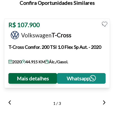
Para aumentar ou diminuir a fonte em nosso site, utilize os
Confira Oportunidades Similares
atalhos Ctrl+ (para aumentar) e Ctrl- (para diminuir) no seu
teclado.
R$ 107.900
Fechar
Volkswagen
T-Cross
T-Cross
Comfor. 200 TSI 1.0 Flex 5p Aut. - 2020
2020
44.915 KM
Álc./Gasol.
Mais detalhes
Whatsapp
1 / 3