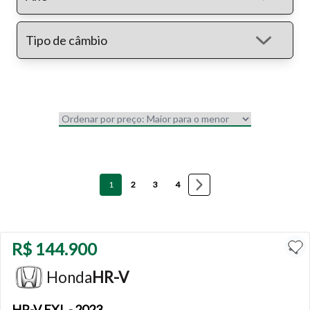
1
2
3
4
R$ 144.900
Honda
HR-V
HR-V
EXL - 2023