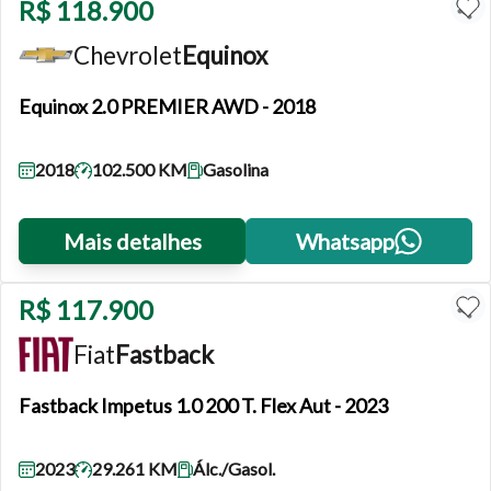
R$ 118.900
Chevrolet
Equinox
Equinox
2.0 PREMIER AWD - 2018
2018
102.500 KM
Gasolina
Mais detalhes
Whatsapp
R$ 117.900
Fiat
Fastback
Fastback
Impetus 1.0 200 T. Flex Aut - 2023
2023
29.261 KM
Álc./Gasol.