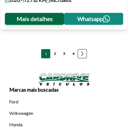
2020
72.732 KM
Álc./Gasol.
Mais detalhes
Whatsapp
1
2
3
4
Marcas mais buscadas
Ford
Volkswagen
Honda