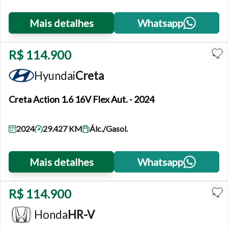
Mais detalhes
Whatsapp
R$ 114.900
Hyundai
Creta
Creta
Action 1.6 16V Flex Aut. - 2024
2024
29.427 KM
Álc./Gasol.
Tamanho do texto
Mais detalhes
Whatsapp
Para aumentar ou diminuir a fonte em nosso site, utilize os
atalhos Ctrl+ (para aumentar) e Ctrl- (para diminuir) no seu
R$ 114.900
teclado.
Honda
HR-V