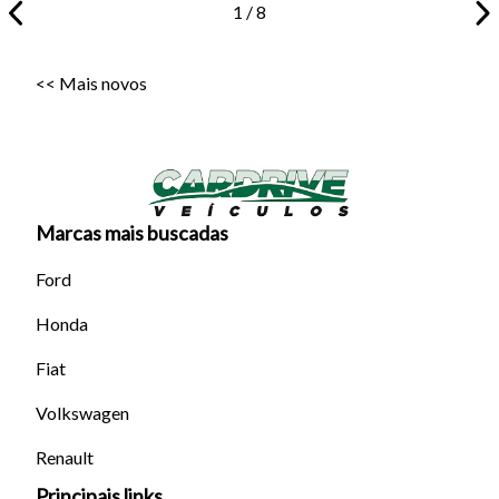
1 / 8
<< Mais novos
Marcas mais buscadas
Tamanho do texto
Ford
Para aumentar ou diminuir a fonte em nosso site, utilize os
Honda
atalhos Ctrl+ (para aumentar) e Ctrl- (para diminuir) no seu
Fiat
teclado.
Volkswagen
Fechar
Renault
Principais links