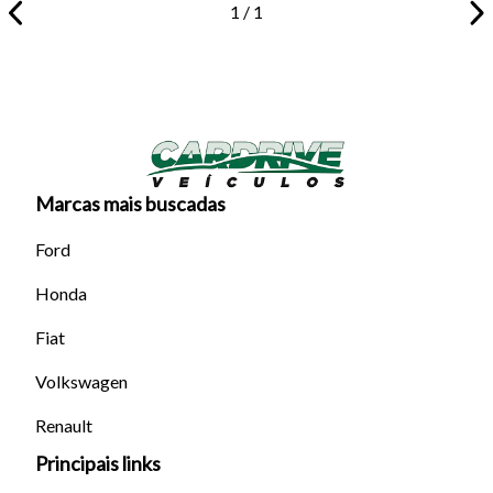
1 / 1
Marcas mais buscadas
Tamanho do texto
Ford
Honda
Para aumentar ou diminuir a fonte em nosso site, utilize os
atalhos Ctrl+ (para aumentar) e Ctrl- (para diminuir) no seu
Fiat
teclado.
Volkswagen
Renault
Fechar
Principais links